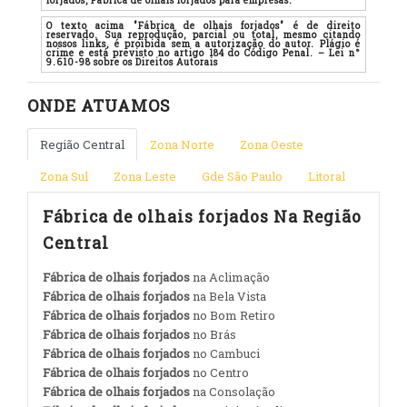
forjados, Fábrica de olhais forjados para empresas.
O texto acima "Fábrica de olhais forjados" é de direito
reservado. Sua reprodução, parcial ou total, mesmo citando
nossos links, é proibida sem a autorização do autor. Plágio é
crime e está previsto no artigo 184 do Código Penal. – Lei n°
9.610-98 sobre os Direitos Autorais
ONDE ATUAMOS
Região Central
Zona Norte
Zona Oeste
Zona Sul
Zona Leste
Gde São Paulo
Litoral
Fábrica de olhais forjados Na Região
Central
Fábrica de olhais forjados
na Aclimação
Fábrica de olhais forjados
na Bela Vista
Fábrica de olhais forjados
no Bom Retiro
Fábrica de olhais forjados
no Brás
Fábrica de olhais forjados
no Cambuci
Fábrica de olhais forjados
no Centro
Fábrica de olhais forjados
na Consolação