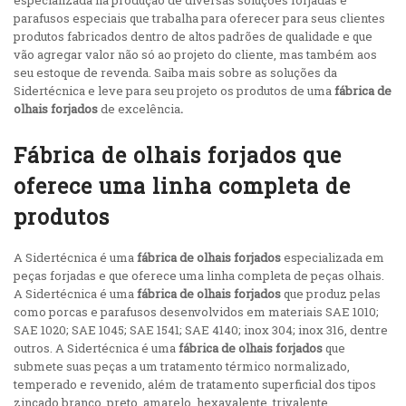
especializada na produção de diversas soluções forjadas e
parafusos especiais que trabalha para oferecer para seus clientes
produtos fabricados dentro de altos padrões de qualidade e que
vão agregar valor não só ao projeto do cliente, mas também aos
seu estoque de revenda. Saiba mais sobre as soluções da
Sidertécnica e leve para seu projeto os produtos de uma
fábrica de
olhais forjados
de excelência
.
Fábrica de olhais forjados que
oferece uma linha completa de
produtos
A Sidertécnica é uma
fábrica de olhais forjados
especializada em
peças forjadas e que oferece uma linha completa de peças olhais.
A Sidertécnica é uma
fábrica de olhais forjados
que produz pelas
como porcas e parafusos desenvolvidos em materiais SAE 1010;
SAE 1020; SAE 1045; SAE 1541; SAE 4140; inox 304; inox 316, dentre
outros. A Sidertécnica é uma
fábrica de olhais forjados
que
submete suas peças a um tratamento térmico normalizado,
temperado e revenido, além de tratamento superficial dos tipos
zincado branco, preto, amarelo, hexavalente, trivalente,