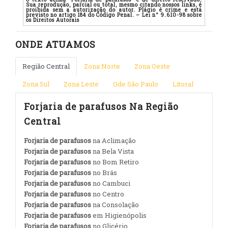
Sua reprodução, parcial ou total, mesmo citando nossos links, é
proibida sem a autorização do autor. Plágio é crime e está
previsto no artigo 184 do Código Penal. – Lei n° 9.610-98 sobre
os Direitos Autorais
ONDE ATUAMOS
Região Central
Zona Norte
Zona Oeste
Zona Sul
Zona Leste
Gde São Paulo
Litoral
Forjaria de parafusos Na Região
Central
Forjaria de parafusos
na Aclimação
Forjaria de parafusos
na Bela Vista
Forjaria de parafusos
no Bom Retiro
Forjaria de parafusos
no Brás
Forjaria de parafusos
no Cambuci
Forjaria de parafusos
no Centro
Forjaria de parafusos
na Consolação
Forjaria de parafusos
em Higienópolis
Forjaria de parafusos
no Glicério