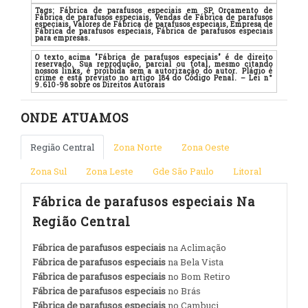
Tags:
Fábrica de parafusos especiais em SP, Orçamento de
Fábrica de parafusos especiais, Vendas de Fábrica de parafusos
especiais, Valores de Fábrica de parafusos especiais, Empresa de
Fábrica de parafusos especiais, Fábrica de parafusos especiais
para empresas.
O texto acima "Fábrica de parafusos especiais" é de direito
reservado. Sua reprodução, parcial ou total, mesmo citando
nossos links, é proibida sem a autorização do autor. Plágio é
crime e está previsto no artigo 184 do Código Penal. – Lei n°
9.610-98 sobre os Direitos Autorais
ONDE ATUAMOS
Região Central
Zona Norte
Zona Oeste
Zona Sul
Zona Leste
Gde São Paulo
Litoral
Fábrica de parafusos especiais Na
Região Central
Fábrica de parafusos especiais
na Aclimação
Fábrica de parafusos especiais
na Bela Vista
Fábrica de parafusos especiais
no Bom Retiro
Fábrica de parafusos especiais
no Brás
Fábrica de parafusos especiais
no Cambuci