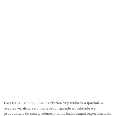
Concordo com a
Política de Privacidade da Sidertécnica
Para trabalhar com uma boa
fábrica de parafusos especiais,
é
preciso verificar se o fornecedor garante a qualidade e a
procedência de seus produtos e ainda tenha ampla experiência de