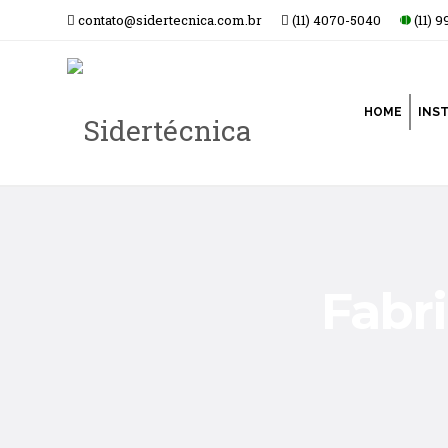
contato@sidertecnica.com.br
(11) 4070-5040
(11) 
HOME
INS
Fabri