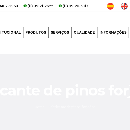
99487-2963
(11) 99121-2622
(11) 99120-5317
TITUCIONAL
PRODUTOS
SERVIÇOS
QUALIDADE
INFORMAÇÕES
cante de pinos fo
Home
Fabricante de pinos forjados