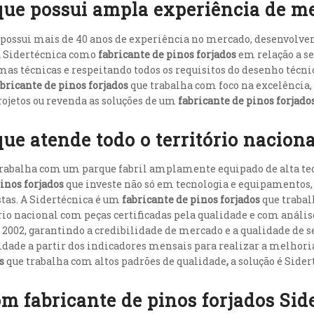
 que possui ampla experiência de m
 possui mais de 40 anos de experiência no mercado, desenvolve
a Sidertécnica como
fabricante de pinos forjados
em relação a se
as técnicas e respeitando todos os requisitos do desenho técni
abricante de pinos forjados
que trabalha com foco na excelência,
rojetos ou revenda as soluções de um
fabricante de pinos forjado
que atende todo o território naciona
rabalha com um parque fabril amplamente equipado de alta t
inos forjados
que investe não só em tecnologia e equipamentos,
tas. A Sidertécnica é um
fabricante de pinos forjados
que trabal
o nacional com peças certificadas pela qualidade e com análise
e 2002, garantindo a credibilidade de mercado e a qualidade de s
idade a partir dos indicadores mensais para realizar a melhoria 
os
que trabalha com altos padrões de qualidade
,
a solução é Sider
 fabricante de pinos forjados Sid