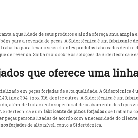
ranta a qualidade de seus produtos e ainda ofereça uma ampla
mbém para a revenda de peças. A Sidertécnica é um
fabricante de
e trabalha para levar a seus clientes produtos fabricados dentro 
que de revenda. Saiba mais sobre as soluções da Sidertécnica e 
rjados que oferece uma linh
ializado em peças forjadas de alta qualidade. A Sidertécnica é
140; inox 304; inox 316, dentre outros. A Sidertécnica é um
fabri
, além de tratamento superficial de acabamento dos tipos zinc
 A Sidertécnica é um
fabricante de pinos forjados
que trabalha c
er peças personalizadas de acordo com a necessidade do cliente.
inos forjados
de alto nível, como a Sidertécnica.