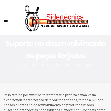
HOME
Suporte no desenvolvimento
INSTITUCIONAL
de peças forjadas
PRODUTOS
Home
Suporte no desenvolvimento de peças forjadas
Abraçadeiras
SERVIÇOS
Conexões
QUALIDADE
Eletroferragens
Correntes
INFORMAÇÕES
Parafusos
Pelo fato de possuirmos ferramentaria própria e uma vasta
Parafusos e Porcas Olhais
Galeria
experiência na fabricação de produtos forjados, temos auxiliado
PRIVACIDADE
Peças Forjadas
nossos clientes no desenvolvimento de produtos forjados
Por que Forjar?
buscando entender as necessidades e sugerir soluções tais como:
Política de Privacidade
Porcas de Ancoragem