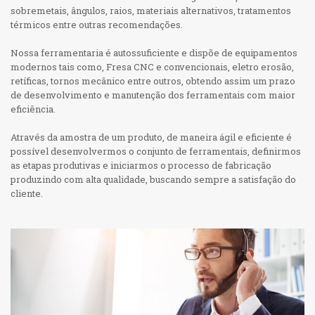
BLOG
Materiais para Forjamento
sobremetais, ângulos, raios, materiais alternativos, tratamentos
Código de Conduta Ética
Nosso Catálogo
Trat. Térmico de produtos Forjados
térmicos entre outras recomendações.
CONTATO
Meio ambiente
Nossa ferramentaria é autossuficiente e dispõe de equipamentos
Saúde e Segurança
Fornecedor
FAÇA UM ORÇAMENTO
modernos tais como, Fresa CNC e convencionais, eletro erosão,
Trabalhe Conosco
retíficas, tornos mecânico entre outros, obtendo assim um prazo
de desenvolvimento e manutenção dos ferramentais com maior
eficiência.
Através da amostra de um produto, de maneira ágil e eficiente é
possível desenvolvermos o conjunto de ferramentais, definirmos
as etapas produtivas e iniciarmos o processo de fabricação
produzindo com alta qualidade, buscando sempre a satisfação do
cliente.