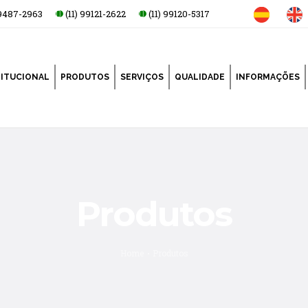
99487-2963
(11) 99121-2622
(11) 99120-5317
TITUCIONAL
PRODUTOS
SERVIÇOS
QUALIDADE
INFORMAÇÕES
Produtos
Home
Produtos